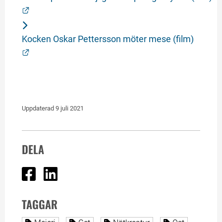
Länk till annan webbplats.
Kocken Oskar Pettersson möter mese (film)
Länk till annan webbplats.
Uppdaterad 
9 juli 2021
DELA
Dela på Facebook
Dela på Linked In
TAGGAR