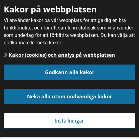
Gå till innehåll
Kakor på webbplatsen
M
Vi använder kakor på vår webbplats för att ge dig en bra
funktionalitet och för att samla in statistik som vi använder
Hem
/
Mat
/
Mejeriprodukter
/
Mese
som underlag för att förbättra webbplatsen. Du kan välja att
godkänna eller neka kakor.
Kakor (cookies) och analys på webbplatsen
Mese
Godkänn alla kakor
Neka alla utom nödvändiga kakor
Inställningar