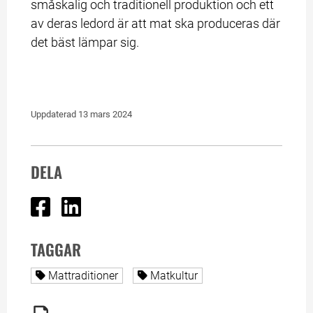
småskalig och traditionell produktion och ett 
av deras ledord är att mat ska produceras där 
det bäst lämpar sig.
Uppdaterad 
13 mars 2024
DELA
Dela på Facebook
Dela på Linked In
TAGGAR
Alla sidor taggade med
Alla sidor taggade med
Mattraditioner
Matkultur