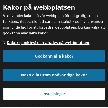
Gå till innehåll
Kakor på webbplatsen
M
Vi använder kakor på vår webbplats för att ge dig en bra
funktionalitet och för att samla in statistik som vi använder
Hem
/
Mat
/
Maträtter och tillbehör
/
Souvas pirko
som underlag för att förbättra webbplatsen. Du kan välja att
godkänna eller neka kakor.
Kakor (cookies) och analys på webbplatsen
Souvas pirko
Godkänn alla kakor
Kategori
Landskap
Neka alla utom nödvändiga kakor
Maträtter och tillbehör
Lappland
Souvas betyder rökt på samiska och 
Inställningar
är lättrökt och saltat renkött. 