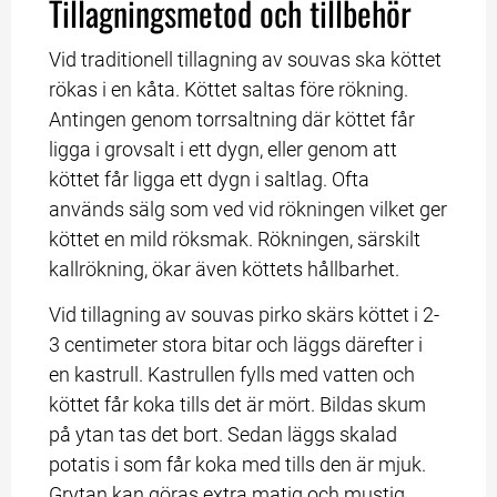
Tillagningsmetod och tillbehör
Vid traditionell tillagning av souvas ska köttet 
rökas i en kåta. Köttet saltas före rökning. 
Antingen genom torrsaltning där köttet får 
ligga i grovsalt i ett dygn, eller genom att 
köttet får ligga ett dygn i saltlag. Ofta 
används sälg som ved vid rökningen vilket ger 
köttet en mild röksmak. Rökningen, särskilt 
kallrökning, ökar även köttets hållbarhet.
Vid tillagning av souvas pirko skärs köttet i 2-
3 centimeter stora bitar och läggs därefter i 
en kastrull. Kastrullen fylls med vatten och 
köttet får koka tills det är mört. Bildas skum 
på ytan tas det bort. Sedan läggs skalad 
potatis i som får koka med tills den är mjuk. 
Grytan kan göras extra matig och mustig 