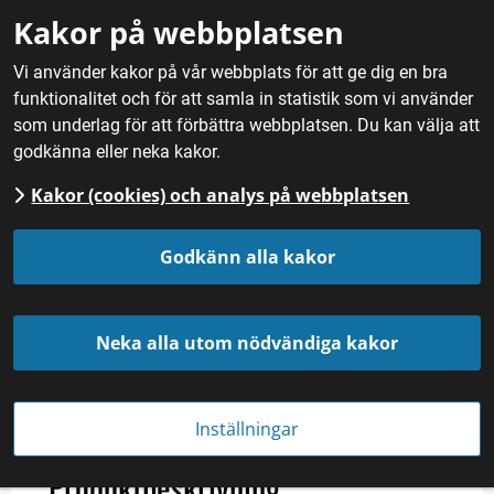
Gå till innehåll
Kakor på webbplatsen
M
Vi använder kakor på vår webbplats för att ge dig en bra
funktionalitet och för att samla in statistik som vi använder
Hem
/
Mat
/
Maträtter och tillbehör
/
Korvkaka
som underlag för att förbättra webbplatsen. Du kan välja att
godkänna eller neka kakor.
Kakor (cookies) och analys på webbplatsen
Korvkaka
Godkänn alla kakor
Kategori
Landskap
Neka alla utom nödvändiga kakor
Kött och charkuterier
Småland
Västergötland
Östergötland
Inställningar
Produktbeskrivning