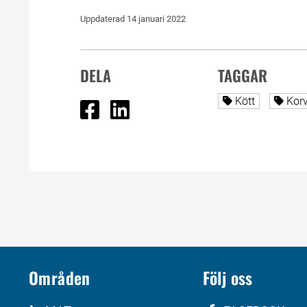
Uppdaterad 
14 januari 2022
DELA
TAGGAR
Dela på Facebook
Dela på Linked In
Alla sidor tag
Alla
Kött
Kor
Områden
Följ oss