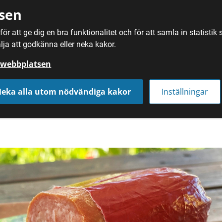
sen
ör att ge dig en bra funktionalitet och för att samla in statisti
SÖK
MAT
DRYC
lja att godkänna eller neka kakor.
å webbplatsen
eka alla utom nödvändiga kakor
Inställningar