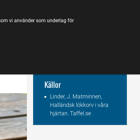
TILL JORDBRUKSVERKET.SE
OM OSS
KONTAKT
k som vi använder som underlag för
K
NYHETER
FÖRDJUPNING
KARTA
Källor
Linder, J. Matminnen, 
Halländsk lökkorv i våra 
hjärtan. Taffel.se