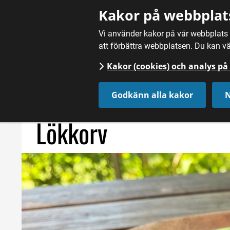
Gå till innehåll
Kakor på webbplat
Vi använder kakor på vår webbplats f
att förbättra webbplatsen. Du kan vä
Kakor (cookies) och analys p
Hem
/
Mat
/
Kött och charkuterier
/
Lökkorv
Godkänn alla kakor
N
Lökkorv