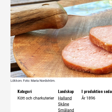
Lökkorv. Foto: Maria Nordström.
Kategori
Landskap
I produktion seda
Kött och charkuterier
Halland
År 1896
Skåne
Småland