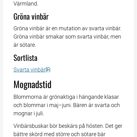
Värmland.
Gröna vinbär
Gröna vinbär är en mutation av svarta vinbär. 
Gröna vinbär smakar som svarta vinbär, men 
är sötare.
Sortlista
pdf, 23.6 kB, öppnas i nytt fönster.
Svarta vinbär
Mognadstid
Blommorna är grönaktiga i hängande klasar 
och blommar i maj–juni. Bären är svarta och 
mognar i juli.
Vinbärsbuskar bör beskärs på hösten. Det ger 
bättre skörd med större och sötare bär 