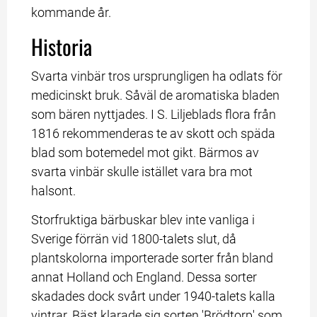
kommande år.
Historia
Svarta vinbär tros ursprungligen ha odlats för 
medicinskt bruk. Såväl de aromatiska bladen 
som bären nyttjades. I S. Liljeblads flora från 
1816 rekommenderas te av skott och späda 
blad som botemedel mot gikt. Bärmos av 
svarta vinbär skulle istället vara bra mot 
halsont.
Storfruktiga bärbuskar blev inte vanliga i 
Sverige förrän vid 1800-talets slut, då 
plantskolorna importerade sorter från bland 
annat Holland och England. Dessa sorter 
skadades dock svårt under 1940-talets kalla 
vintrar. Bäst klarade sig sorten 'Brödtorp' som 