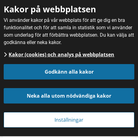
Gå till innehåll
Kakor på webbplatsen
M
Vi använder kakor på vår webbplats för att ge dig en bra
funktionalitet och för att samla in statistik som vi använder
Hem
/
Mat
/
Frukt, bär och svamp
/
Svarta vinbär
som underlag för att förbättra webbplatsen. Du kan välja att
godkänna eller neka kakor.
Kakor (cookies) och analys på webbplatsen
Svarta vinbär
Godkänn alla kakor
Neka alla utom nödvändiga kakor
Inställningar