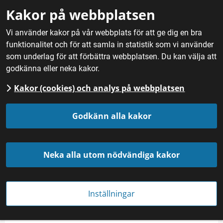
Gå till innehåll
Kakor på webbplatsen
M
Vi använder kakor på vår webbplats för att ge dig en bra
funktionalitet och för att samla in statistik som vi använder
Hem
/
Mat
/
Frukt, bär och svamp
/
Lingon
som underlag för att förbättra webbplatsen. Du kan välja att
godkänna eller neka kakor.
Kakor (cookies) och analys på webbplatsen
Lingon
Godkänn alla kakor
Neka alla utom nödvändiga kakor
Inställningar