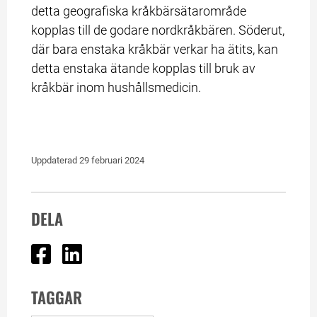
detta geografiska kråkbärsätarområde 
kopplas till de godare nordkråkbären. Söderut, 
där bara enstaka kråkbär verkar ha ätits, kan 
detta enstaka ätande kopplas till bruk av 
kråkbär inom hushållsmedicin.
Uppdaterad 
29 februari 2024
DELA
Dela på Facebook
Dela på Linked In
TAGGAR