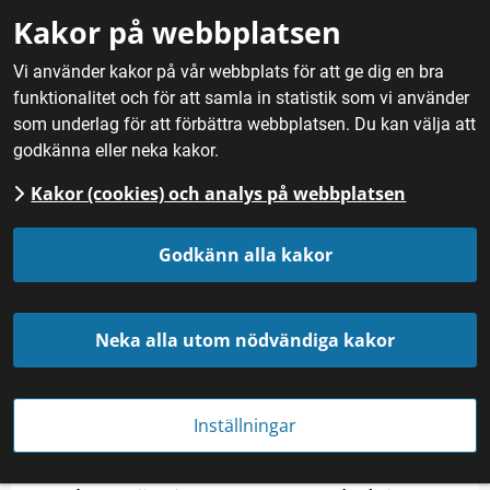
Gå till innehåll
Kakor på webbplatsen
M
Vi använder kakor på vår webbplats för att ge dig en bra
funktionalitet och för att samla in statistik som vi använder
Hem
/
Mat
/
Frukt, bär och svamp
/
Kråkbär
som underlag för att förbättra webbplatsen. Du kan välja att
godkänna eller neka kakor.
Kakor (cookies) och analys på webbplatsen
Kråkbär
Godkänn alla kakor
Kategori
I produktion sedan
Frukt, bär och svamp
Medeltiden
Neka alla utom nödvändiga kakor
Kråkbär tillhör de tidigaste växter 
Inställningar
som vandrat in i landet efter istiden, 