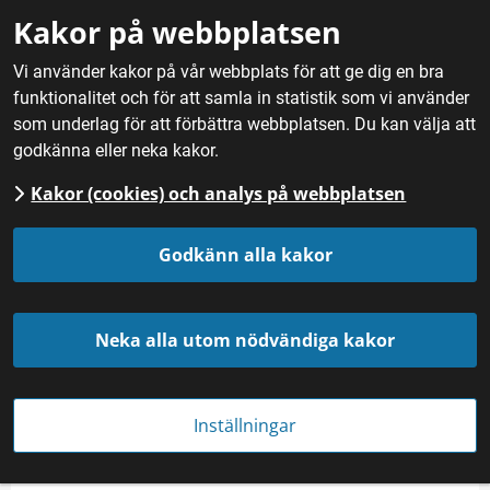
Gå till innehåll
Kakor på webbplatsen
M
Vi använder kakor på vår webbplats för att ge dig en bra
funktionalitet och för att samla in statistik som vi använder
Hem
/
Mat
/
Fisk och skaldjur
/
Vänerlax
som underlag för att förbättra webbplatsen. Du kan välja att
godkänna eller neka kakor.
Kakor (cookies) och analys på webbplatsen
Vänerlax
Godkänn alla kakor
Kategori
Landskap
I produktion sedan
Fisk och Skaldjur
Dalsland
År 1836
Neka alla utom nödvändiga kakor
Värmland
Västergötland
Inställningar
Produktbeskrivning