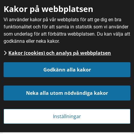
Gå till innehåll
Kakor på webbplatsen
M
Vi använder kakor på vår webbplats för att ge dig en bra
funktionalitet och för att samla in statistik som vi använder
Hem
/
Mat
/
Fisk och skaldjur
/
Sikrom
som underlag för att förbättra webbplatsen. Du kan välja att
godkänna eller neka kakor.
Kakor (cookies) och analys på webbplatsen
Sikrom
Godkänn alla kakor
Kategori
Landskap
Neka alla utom nödvändiga kakor
Fisk och Skaldjur
Medelpad
Ångermanland
Inställningar
Produktbeskrivning