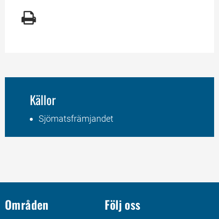
Källor
Sjömatsfrämjandet
Områden
Följ oss