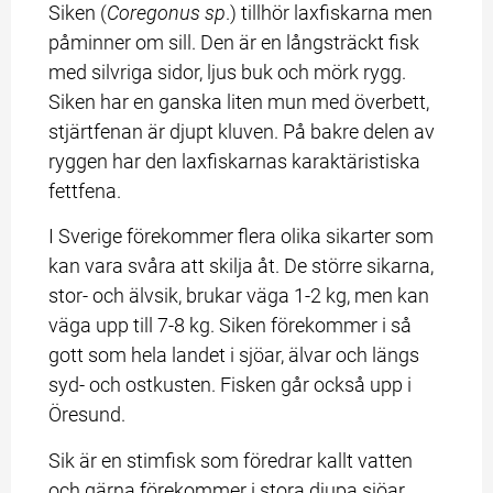
Siken (
Coregonus sp
.) tillhör laxfiskarna men 
påminner om sill. Den är en långsträckt fisk 
med silvriga sidor, ljus buk och mörk rygg. 
Siken har en ganska liten mun med överbett, 
stjärtfenan är djupt kluven. På bakre delen av 
ryggen har den laxfiskarnas karaktäristiska 
fettfena.
I Sverige förekommer flera olika sikarter som 
kan vara svåra att skilja åt. De större sikarna, 
stor- och älvsik, brukar väga 1-2 kg, men kan 
väga upp till 7-8 kg. Siken förekommer i så 
gott som hela landet i sjöar, älvar och längs 
syd- och ostkusten. Fisken går också upp i 
Öresund.
Sik är en stimfisk som föredrar kallt vatten 
och gärna förekommer i stora djupa sjöar. 