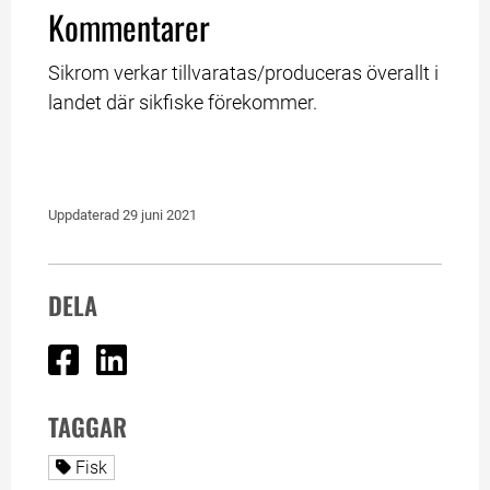
Kommentarer
Sikrom verkar tillvaratas/produceras överallt i 
landet där sikfiske förekommer.
Uppdaterad 
29 juni 2021
DELA
Dela på Facebook
Dela på Linked In
TAGGAR
Alla sidor taggade med
Fisk