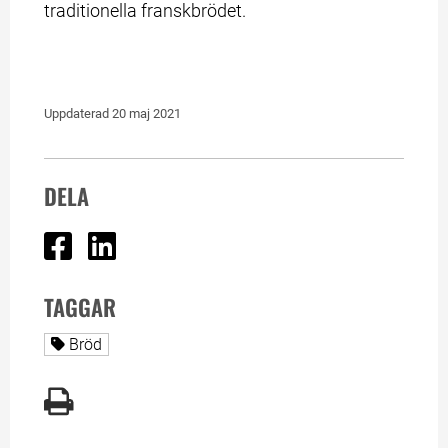
traditionella franskbrödet.
Uppdaterad 
20 maj 2021
DELA
Dela på Facebook
Dela på Linked In
TAGGAR
Alla sidor taggade med
Bröd