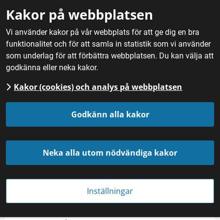
Gå till innehåll
Kakor på webbplatsen
M
Vi använder kakor på vår webbplats för att ge dig en bra
funktionalitet och för att samla in statistik som vi använder
Hem
/
Mat
/
Bröd och bakverk
/
Bergis/Barkis
som underlag för att förbättra webbplatsen. Du kan välja att
godkänna eller neka kakor.
Kakor (cookies) och analys på webbplatsen
Bergis/Barkis
Godkänn alla kakor
Neka alla utom nödvändiga kakor
Inställningar