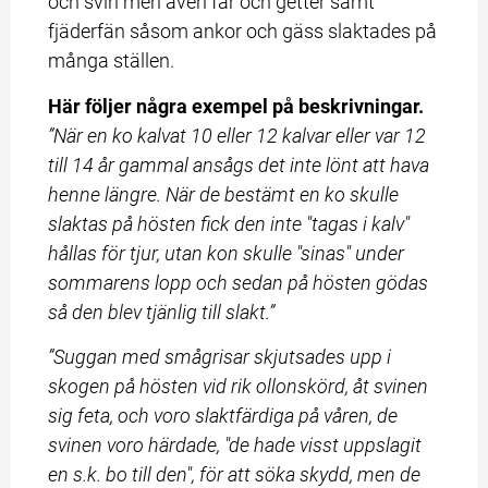
och svin men även får och getter samt 
fjäderfän såsom ankor och gäss slaktades på 
många ställen.
Här följer några exempel på beskrivningar.
”När en ko kalvat 10 eller 12 kalvar eller var 12 
till 14 år gammal ansågs det inte lönt att hava 
henne längre. När de bestämt en ko skulle 
slaktas på hösten fick den inte "tagas i kalv" 
hållas för tjur, utan kon skulle "sinas" under 
sommarens lopp och sedan på hösten gödas 
så den blev tjänlig till slakt.”
”Suggan med smågrisar skjutsades upp i 
skogen på hösten vid rik ollonskörd, åt svinen 
sig feta, och voro slaktfärdiga på våren, de 
svinen voro härdade, "de hade visst uppslagit 
en s.k. bo till den", för att söka skydd, men de 