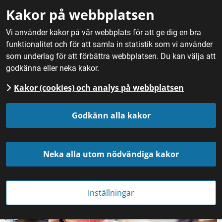
Gå till innehåll
Kakor på webbplatsen
M
Vi använder kakor på vår webbplats för att ge dig en bra
funktionalitet och för att samla in statistik som vi använder
Hem
/
Fördjupning
/
Litteratur om matkultur och
som underlag för att förbättra webbplatsen. Du kan välja att
mattraditioner
/
Traditioner kring slakt och konservering av
godkänna eller neka kakor.
kött
Kakor (cookies) och analys på webbplatsen
Traditioner kring slakt och 
Godkänn alla kakor
konservering av kött
Neka alla utom nödvändiga kakor
Inställningar