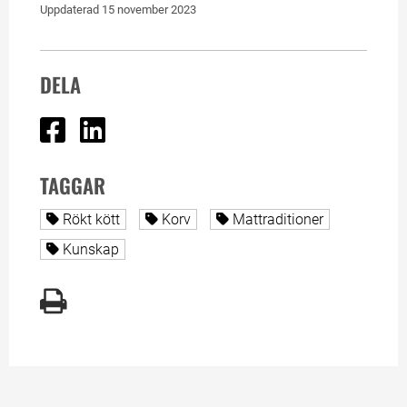
Uppdaterad 
15 november 2023
DELA
Dela på Facebook
Dela på Linked In
TAGGAR
Alla sidor taggade med
Alla sidor taggade med
Alla sidor taggade med
Rökt kött
Korv
Mattraditioner
Alla sidor taggade med
Kunskap