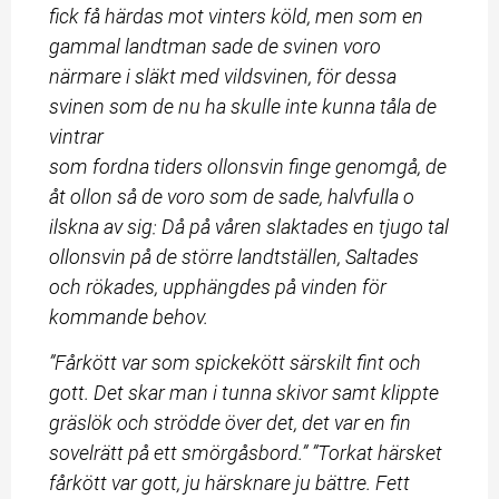
fick få härdas mot vinters köld, men som en 
gammal landtman sade de svinen voro 
närmare i släkt med vildsvinen, för dessa 
svinen som de nu ha skulle inte kunna tåla de 
vintrar 
som fordna tiders ollonsvin finge genomgå, de 
åt ollon så de voro som de sade, halvfulla o 
ilskna av sig: Då på våren slaktades en tjugo tal 
ollonsvin på de större landtställen, Saltades 
och rökades, upphängdes på vinden för 
kommande behov.
”Fårkött var som spickekött särskilt fint och 
gott. Det skar man i tunna skivor samt klippte 
gräslök och strödde över det, det var en fin 
sovelrätt på ett smörgåsbord.” ”Torkat härsket 
fårkött var gott, ju härsknare ju bättre. Fett 