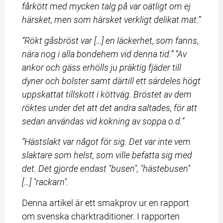
fårkött med mycken talg på var oätligt om ej 
härsket, men som härsket verkligt delikat mat.”
”Rökt gåsbröst var […] en läckerhet, som fanns, 
nära nog i alla bondehem vid denna tid.” ”Av 
ankor och gäss erhölls ju präktig fjäder till 
dyner och bolster samt därtill ett särdeles högt 
uppskattat tillskott i köttväg. Bröstet av dem 
röktes under det att det andra saltades, för att 
sedan användas vid kokning av soppa o.d.”
”Hästslakt var något för sig. Det var inte vem 
slaktare som helst, som ville befatta sig med 
det. Det gjorde endast "busen", "hästebusen" 
[…] "rackarn".
Denna artikel är ett smakprov ur en rapport 
om svenska charktraditioner. I rapporten 