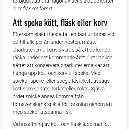
förbjudet att äta något av det slaktade köttet 
eller fläsket färskt.
Att speka kött, fläsk eller korv
Eftersom slakt i flesta fall endast utfördes vid 
ett tillfälle per år, under hösten, måste 
charkuterierna konserveras så att de kunde 
räcka under det kommande året. Det vanliga 
sättet att konservera charkuterierna var att 
hänga upp kött och korv till speke. Med 
spicke-, speke- eller spegefläsk/kött avsågs 
kött som saltats, torkat eller, rökts. Själva 
ordet spicke anses komma från 
fornsvenskans spikia för torkning genom att 
med stickor utspänna fisk.
Vid insaltning av kött och fläsk lade man ett 