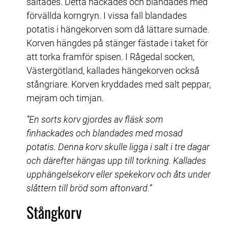
saltades. Detta hackades och blandades med 
förvällda korngryn. I vissa fall blandades 
potatis i hängekorven som då lättare surnade. 
Korven hängdes på stänger fästade i taket för 
att torka framför spisen. I Rågedal socken, 
Västergötland, kallades hängekorven också 
stångriare. Korven kryddades med salt peppar, 
mejram och timjan.
”En sorts korv gjordes av fläsk som 
finhackades och blandades med mosad 
potatis. Denna korv skulle ligga i salt i tre dagar 
och därefter hängas upp till torkning. Kallades 
upphängelsekorv eller spekekorv och åts under 
slåttern till bröd som aftonvard.”
Stångkorv