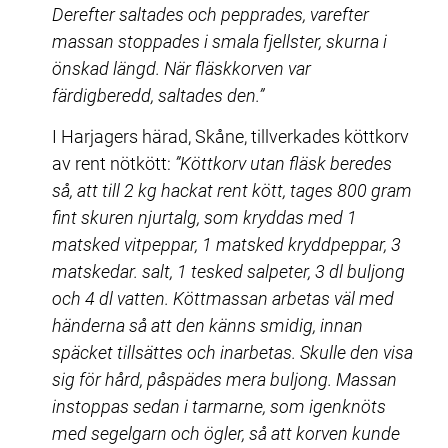
Derefter saltades och pepprades, varefter 
massan stoppades i smala fjellster, skurna i 
önskad längd. När fläskkorven var 
färdigberedd, saltades den.”
I Harjagers härad, Skåne, tillverkades köttkorv 
av rent nötkött: 
”Köttkorv utan fläsk beredes 
så, att till 2 kg hackat rent kött, tages 800 gram 
fint skuren njurtalg, som kryddas med 1 
matsked vitpeppar, 1 matsked kryddpeppar, 3 
matskedar. salt, 1 tesked salpeter, 3 dl buljong 
och 4 dl vatten. Köttmassan arbetas väl med 
händerna så att den känns smidig, innan 
späcket tillsättes och inarbetas. Skulle den visa 
sig för hård, påspädes mera buljong. Massan 
instoppas sedan i tarmarne, som igenknöts 
med segelgarn och ögler, så att korven kunde 