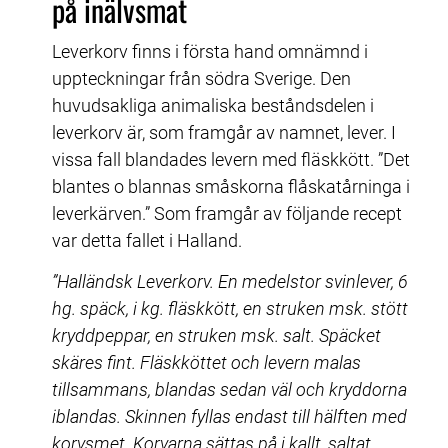
på inälvsmat
Leverkorv finns i första hand omnämnd i 
uppteckningar från södra Sverige. Den 
huvudsakliga animaliska beståndsdelen i 
leverkorv är, som framgår av namnet, lever. I 
vissa fall blandades levern med fläskkött. ”Det 
blantes o blannas småskorna flåskatårninga i 
leverkärven.” Som framgår av följande recept 
var detta fallet i Halland.
”Halländsk Leverkorv. En medelstor svinlever, 6 
hg. späck, i kg. fläskkött, en struken msk. stött 
kryddpeppar, en struken msk. salt. Späcket 
skäres fint. Fläskköttet och levern malas 
tillsammans, blandas sedan väl och kryddorna 
iblandas. Skinnen fyllas endast till hälften med 
korvsmet. Korvarna sättas på i kallt, saltat 