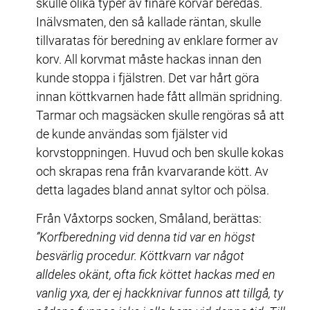
skulle olika typer av finare korvar beredas. 
Inälvsmaten, den så kallade räntan, skulle 
tillvaratas för beredning av enklare former av 
korv. All korvmat måste hackas innan den 
kunde stoppa i fjälstren. Det var hårt göra 
innan köttkvarnen hade fått allmän spridning. 
Tarmar och magsäcken skulle rengöras så att 
de kunde användas som fjälster vid 
korvstoppningen. Huvud och ben skulle kokas 
och skrapas rena från kvarvarande kött. Av 
detta lagades bland annat syltor och pölsa.
Från Våxtorps socken, Småland, berättas: 
”Korfberedning vid denna tid var en högst 
besvärlig procedur. Köttkvarn var något 
alldeles okänt, ofta fick köttet hackas med en 
vanlig yxa, der ej hackknivar funnos att tillgå, ty 