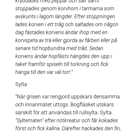
kryddades med peppar och salt samt 
stoppades genom korvhorn i tarmarna som 
avskurits i lagom längder. Efter stoppningen 
lades korven i ett tråg och saltades om någon 
dag fästades korvens ändar ihop med en 
korvspeta av trä eller gjorda av fårben eller på 
senare tid hopbundna med tråd. Sedan 
korvens ändar hopfästs hängdes den upp i 
taket framför spiseln till torkning och fick 
hänga till den var väl torr.”
Sylta
”När grisen var rengjord uppskars densamma 
och innanmätet uttogs. Bogfläsket utskars 
särskilt för att användas till rullsylta. Sylta. 
"Syltematen" efter nötkreatur och får kokades 
först och fick kallna. Därefter hackades den fin, 