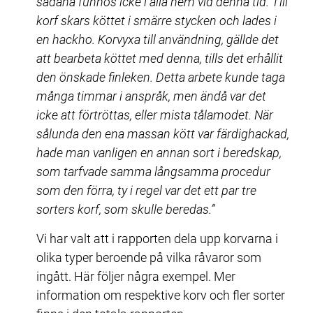
sådana funnos icke i alla hem vid denna tid. Till 
korf skars köttet i smärre stycken och lades i 
en hackho. Korvyxa till användning, gällde det 
att bearbeta köttet med denna, tills det erhållit 
den önskade finleken. Detta arbete kunde taga 
många timmar i anspråk, men ändå var det 
icke att förtröttas, eller mista tålamodet. När 
sålunda den ena massan kött var färdighackad, 
hade man vanligen en annan sort i beredskap, 
som tarfvade samma långsamma procedur 
som den förra, ty i regel var det ett par tre 
sorters korf, som skulle beredas.”
Vi har valt att i rapporten dela upp korvarna i 
olika typer beroende på vilka råvaror som 
ingått. Här följer några exempel. Mer 
information om respektive korv och fler sorter 