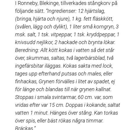
I Ronneby, Blekinge, tillverkades stångkorv på 
följande sätt. 
”Ingredienser: 12 hjärtslag, 
(bringa, hjärta och njure), 1 kg. fett fläskkött, 
(svålen, lägg och dylikt), 1 liter små korngryn, 3 
msk. salt, 1 tsk. vitpeppar, 1 tsk. kryddpeppar, 1 
knivsudd nejlikor, 2 hackade och brynta lökar. 
Beredning: Allt kött kokas i vatten så det står 
över, skummas, saltas, två lagerbärsblad, två 
ingefärsbitar iläggas. Kokas sakta med lock, 
tages upp efterhand putsas och males, eller 
finhackas, Grynen förvälles i litet av spadet, ej 
för länge och blandas till när grynen kallnat. 
Stoppas i smala svintarmar, 60 cm. var, som 
vridas efter var 15 cm. Doppas i kokande, saltat 
vatten 1 minut. Hänges över stång. Kan torkas 
över spis, eller bäst rökas några timmar. 
Bräckas.”