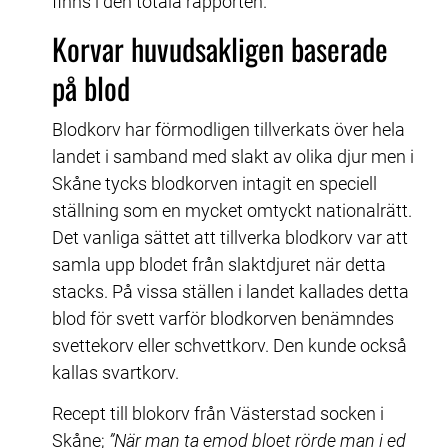
finns i den totala rapporten.
Korvar huvudsakligen baserade 
på blod
Blodkorv har förmodligen tillverkats över hela 
landet i samband med slakt av olika djur men i 
Skåne tycks blodkorven intagit en speciell 
ställning som en mycket omtyckt nationalrätt. 
Det vanliga sättet att tillverka blodkorv var att 
samla upp blodet från slaktdjuret när detta 
stacks. På vissa ställen i landet kallades detta 
blod för svett varför blodkorven benämndes 
svettekorv eller schvettkorv. Den kunde också 
kallas svartkorv.
Recept till blokorv från Västerstad socken i 
Skåne; 
”När man ta emod bloet rörde man i ed 