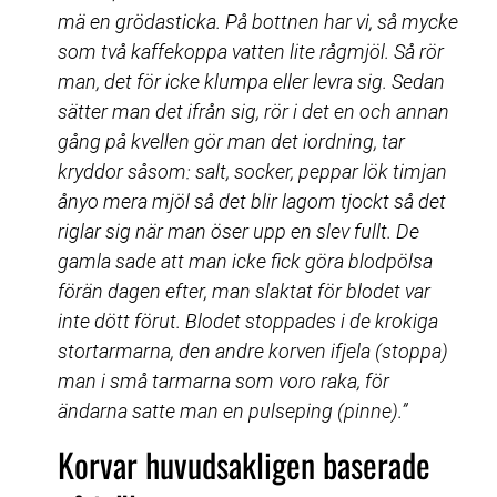
mä en grödasticka. På bottnen har vi, så mycke 
som två kaffekoppa vatten lite rågmjöl. Så rör 
man, det för icke klumpa eller levra sig. Sedan 
sätter man det ifrån sig, rör i det en och annan 
gång på kvellen gör man det iordning, tar 
kryddor såsom: salt, socker, peppar lök timjan 
ånyo mera mjöl så det blir lagom tjockt så det 
riglar sig när man öser upp en slev fullt. De 
gamla sade att man icke fick göra blodpölsa 
förän dagen efter, man slaktat för blodet var 
inte dött förut. Blodet stoppades i de krokiga 
stortarmarna, den andre korven ifjela (stoppa) 
man i små tarmarna som voro raka, för 
ändarna satte man en pulseping (pinne).”
Korvar huvudsakligen baserade 